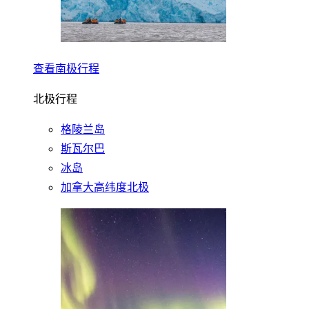
查看南极行程
北极行程
格陵兰岛
斯瓦尔巴
冰岛
加拿大高纬度北极