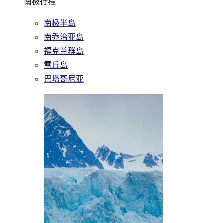
南极行程
南极半岛
南乔治亚岛
福克兰群岛
雪丘岛
巴塔哥尼亚