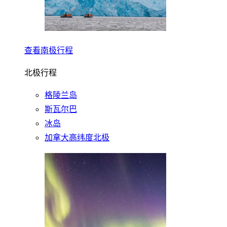
查看南极行程
北极行程
格陵兰岛
斯瓦尔巴
冰岛
加拿大高纬度北极