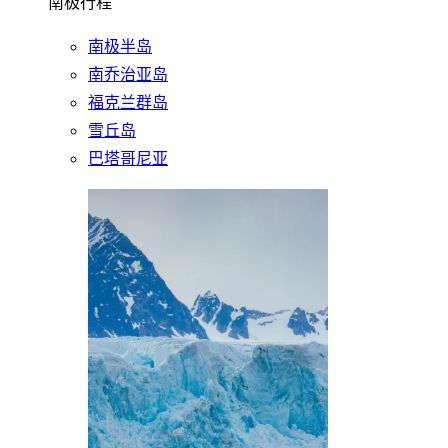
南极行程
南极半岛
南乔治亚岛
福克兰群岛
雪丘岛
巴塔哥尼亚