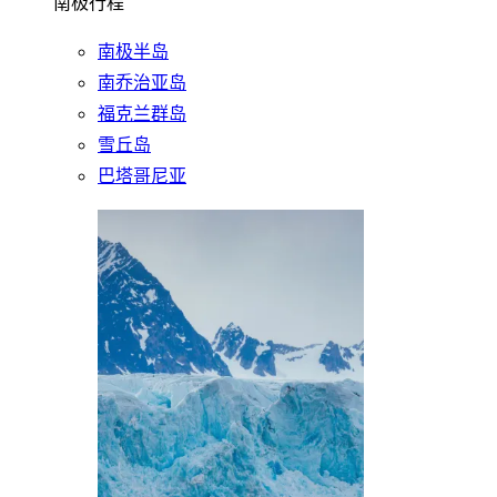
南极行程
南极半岛
南乔治亚岛
福克兰群岛
雪丘岛
巴塔哥尼亚