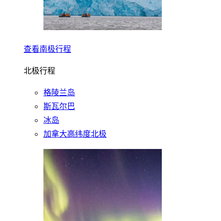
查看南极行程
北极行程
格陵兰岛
斯瓦尔巴
冰岛
加拿大高纬度北极