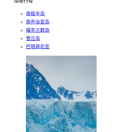
南极行程
南极半岛
南乔治亚岛
福克兰群岛
雪丘岛
巴塔哥尼亚