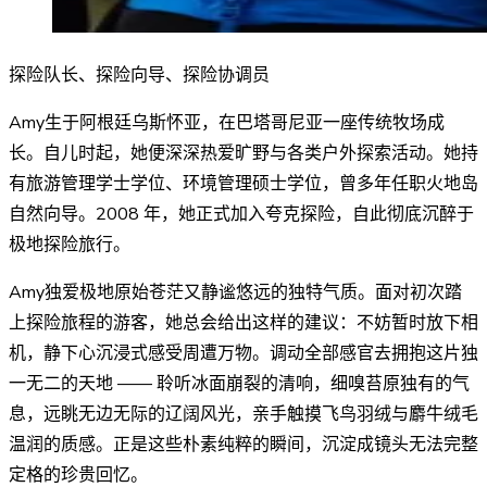
探险队长、探险向导、探险协调员
Amy生于阿根廷乌斯怀亚，在巴塔哥尼亚一座传统牧场成
长。自儿时起，她便深深热爱旷野与各类户外探索活动。她持
有旅游管理学士学位、环境管理硕士学位，曾多年任职火地岛
自然向导。2008 年，她正式加入夸克探险，自此彻底沉醉于
极地探险旅行。
Amy独爱极地原始苍茫又静谧悠远的独特气质。面对初次踏
上探险旅程的游客，她总会给出这样的建议：不妨暂时放下相
机，静下心沉浸式感受周遭万物。调动全部感官去拥抱这片独
一无二的天地 —— 聆听冰面崩裂的清响，细嗅苔原独有的气
息，远眺无边无际的辽阔风光，亲手触摸飞鸟羽绒与麝牛绒毛
温润的质感。正是这些朴素纯粹的瞬间，沉淀成镜头无法完整
定格的珍贵回忆。