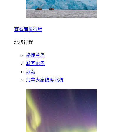
查看南极行程
北极行程
格陵兰岛
斯瓦尔巴
冰岛
加拿大高纬度北极