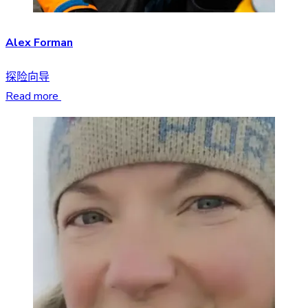
Alex Forman
探险向导
Read more