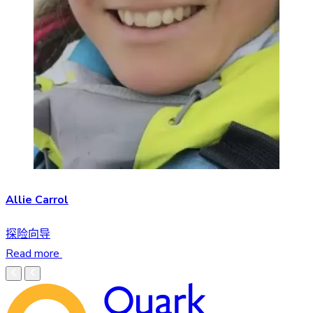
Allie Carrol
探险向导
Read more