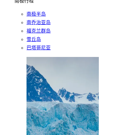
南极行程
南极半岛
南乔治亚岛
福克兰群岛
雪丘岛
巴塔哥尼亚