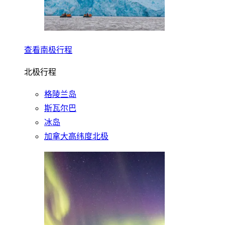
查看南极行程
北极行程
格陵兰岛
斯瓦尔巴
冰岛
加拿大高纬度北极