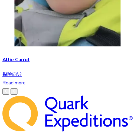
Allie Carrol
探险向导
Read more