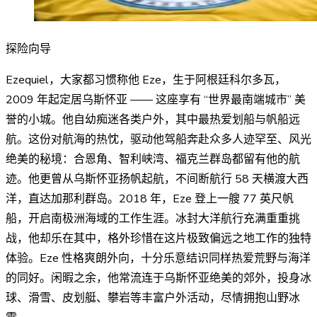
探险向导
Ezequiel，大家都习惯称他 Eze，生于阿根廷科尔多瓦，
2009 年起定居乌斯怀亚 —— 这座享有 “世界最南端城市” 美
誉的小城。他自幼痴迷各类户外，其中最热爱划船与帆船远
航。这份对航海的热忱，驱动他驾船奔赴众多人迹罕至、风光
绝美的秘境：合恩角、智利峡湾、福克兰群岛都留有他的航
迹。他更曾从乌斯怀亚扬帆起航，不间断航行 58 天横渡大西
洋，直达加那利群岛。2018 年，Eze 登上一艘 77 英尺帆
船，开启南极洲海域的工作生涯。冰封大洋航行充满重重挑
战，他却乐在其中，格外珍惜在这片极致偏远之地工作的独特
体验。Eze 性格爽朗外向，十分乐意结识同样热爱荒野与海洋
的同好。闲暇之余，他常流连于乌斯怀亚绝美的郊外，投身冰
球、滑雪、皮划艇、攀岩等丰富户外活动，尽情拥抱山野冰