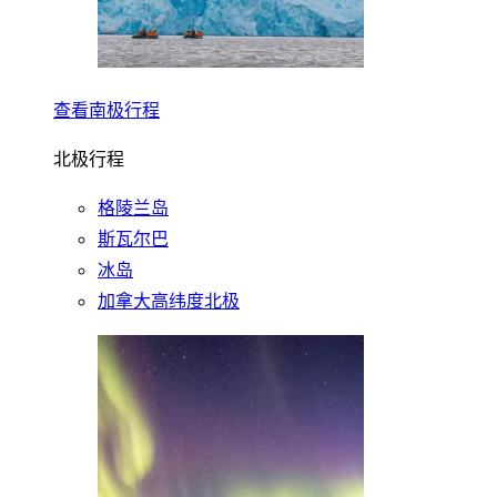
查看南极行程
北极行程
格陵兰岛
斯瓦尔巴
冰岛
加拿大高纬度北极