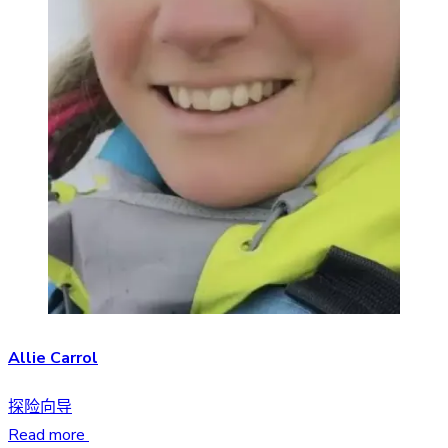
Allie Carrol
探险向导
Read more