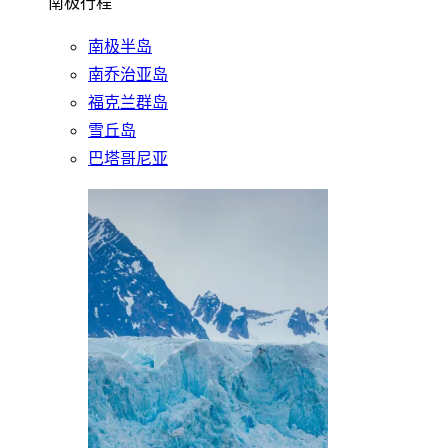
南极行程
南极半岛
南乔治亚岛
福克兰群岛
雪丘岛
巴塔哥尼亚