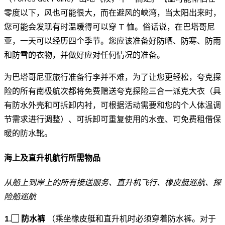
零度以下，风也可能很大，而在避风的峡湾，当太阳出来时，
您可能会发现有时温暖得可以穿 T 恤。俗话说，在巴塔哥尼
亚，一天可以经历四个季节。您应该准备好防晒、防寒、防雨
和防雪的衣物，并做好应对任何情况的准备。
为巴塔哥尼亚旅行准备行李并不难，为了让您更轻松，夸克探
险的所有南极航次都将免费赠送夸克探险三合一派克大衣（具
有防水外壳和可拆卸内衬，可根据活动需要和您的个人体温调
节需求进行调整）、可拆卸可重复使用的水壶、可免费租借保
暖的防水靴。
海上及直升机航行所需物品
从船上到岸上的所有接送服务、直升机飞行、橡皮艇巡航、探
险船巡航
1.▢ 防水裤
（乘坐橡皮艇和直升机时必须穿着防水裤。对于