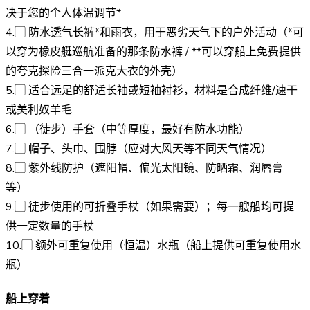
决于您的个人体温调节*
4.▢ 防水透气长裤*和雨衣，用于恶劣天气下的户外活动（*可
以穿为橡皮艇巡航准备的那条防水裤 / **可以穿船上免费提供
的夸克探险三合一派克大衣的外壳）
5.▢ 适合远足的舒适长袖或短袖衬衫，材料是合成纤维/速干
或美利奴羊毛
6.▢ （徒步）手套（中等厚度，最好有防水功能）
7.▢ 帽子、头巾、围脖（应对大风天等不同天气情况）
8.▢ 紫外线防护（遮阳帽、偏光太阳镜、防晒霜、润唇膏
等）
9.▢ 徒步使用的可折叠手杖（如果需要）；每一艘船均可提
供一定数量的手杖
10.▢ 额外可重复使用（恒温）水瓶（船上提供可重复使用水
瓶）
船上穿着