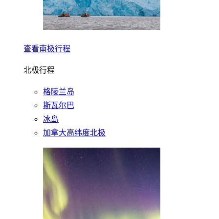
查看南极行程
北极行程
格陵兰岛
斯瓦尔巴
冰岛
加拿大高纬度北极