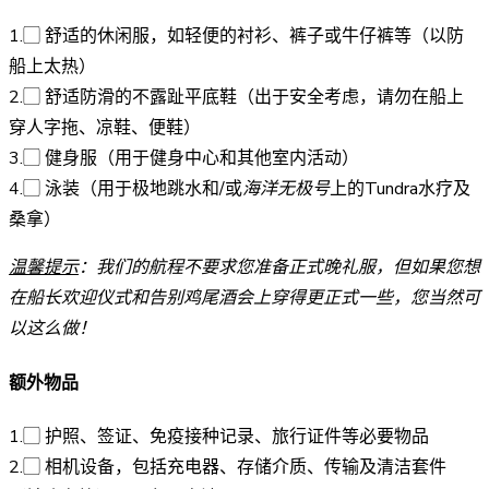
1.▢ 舒适的休闲服，如轻便的衬衫、裤子或牛仔裤等（以防
船上太热）
2.▢ 舒适防滑的不露趾平底鞋（出于安全考虑，请勿在船上
穿人字拖、凉鞋、便鞋）
3.▢ 健身服（用于健身中心和其他室内活动）
4.▢ 泳装（用于极地跳水和/或
海洋无极号
上的Tundra水疗及
桑拿）
温馨提示
：我们的航程不要求您准备正式晚礼服，但如果您想
在船长欢迎仪式和告别鸡尾酒会上穿得更正式一些，您当然可
以这么做！
额外物品
1.▢ 护照、签证、免疫接种记录、旅行证件等必要物品
2.▢ 相机设备，包括充电器、存储介质、传输及清洁套件