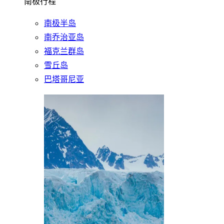
南极行程
南极半岛
南乔治亚岛
福克兰群岛
雪丘岛
巴塔哥尼亚