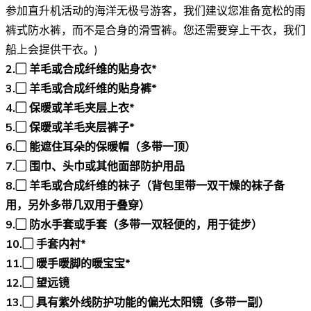
参加直升机活动的海洋无极号游客，我们建议您准备宽松的雨
裤式防水裤，而不是合身的滑雪裤。您还需要穿上干衣，我们
船上会提供干衣。)
2.▢
羊毛或合成纤维的贴身衣*
3.▢
羊毛或合成纤维的贴身裤*
4.▢
保暖或羊毛夹层上衣*
5.▢
保暖或羊毛夹层裤子
*
6.▢
能遮住耳朵的保暖帽（多带一顶
）
7.▢
围巾、头巾或其他面部防护用品
8.▢
羊毛或合成纤维的袜子（背包里带一双干燥的袜子备
用，另外多带几双用于叠穿）
9.▢ 防水手套或手套（多带一双轻便的，用于徒步）
10.▢ 手套内衬*
11.▢
暖手暖脚的暖宝宝*
12.▢ 望远镜
13.▢
具有紫外线防护功能的偏光太阳镜
（多带一副）