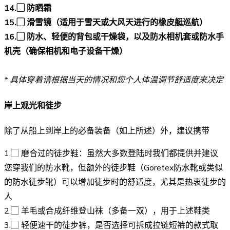
14.
▢
防晒霜
15.▢ 滑雪镜
（适用于雪天或大风天进行的橡皮艇巡航）
16.▢
防水、轻便的背包或干燥袋，以及防水相机套或防水手
机壳（确保相机和电子设备干燥）
*
具体穿着请根据当天的情况和您个人体温调节舒适度来决定
岸上观光和徒步
除了从船上到岸上的必备装备（如上所述）外，建议携带
1.▢ 磨合过的徒步鞋：虽然大多数登陆时我们都提供并建议
您穿我们的防水靴，但额外的徒步鞋（Goretex防水靴或类似
的防水徒步靴）可以增加徒步时的舒适度，尤其是热衷徒步的
人
2.▢ 羊毛或合成纤维登山袜（多备一双），用于上述鞋类
3.▢ 轻便速干的徒步裤，是否选择可拆成拉链短裤的款式取