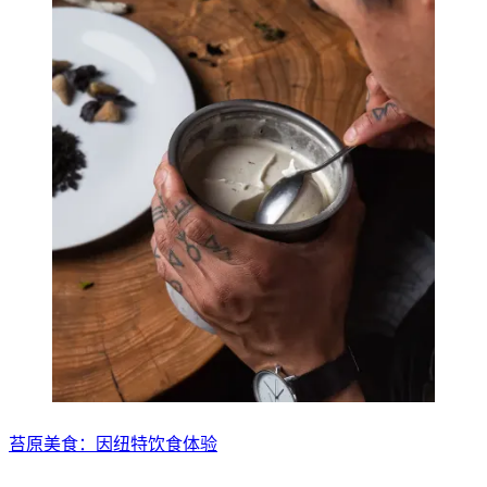
苔原美食：因纽特饮食体验