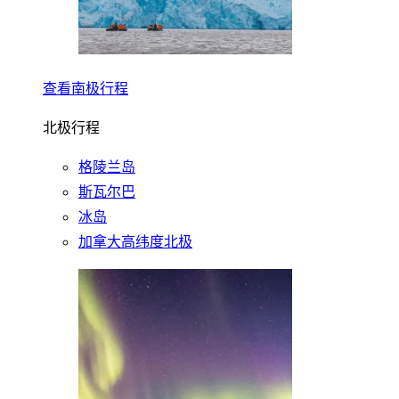
查看南极行程
北极行程
格陵兰岛
斯瓦尔巴
冰岛
加拿大高纬度北极