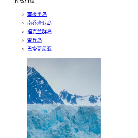
南极行程
南极半岛
南乔治亚岛
福克兰群岛
雪丘岛
巴塔哥尼亚